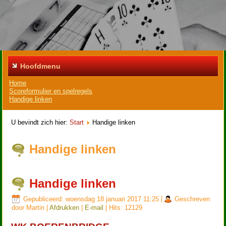
Hoofdmenu
Home
Scoreformulier en spelregels
Handige linken
U bevindt zich hier:
Start
Handige linken
Handige linken
Handige linken
Gepubliceerd: woensdag 18 januari 2017 11:25
|
Geschreven
door Martin
|
Afdrukken
|
E-mail
| Hits: 12129